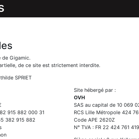
s
les
té de Gigamic.
ielle, de ce site est strictement interdite.
athilde SPRIET
Site hébergé par :
OVH
€
SAS au capital de 10 069 0
382 915 882 000 31
RCS Lille Métropole 424 7
 35 382 915 882
Code APE 2620Z
s
N° TVA : FR 22 424 761 41
non