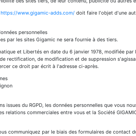
ibilité des sites tiers, de leur contenu, publicité ou autres
e
https://www.gigamic-adds.com/
doit faire l'objet d'une aut
données personnelles
s par les sites Gigamic ne sera fournie à des tiers.
atique et Libertés en date du 6 janvier 1978, modifiée par 
 de rectification, de modification et de suppression s'agis
cer ce droit par écrit à l'adresse ci-après.
nnes
ignon
ns issues du RGPD, les données personnelles que vous no
des relations commerciales entre vous et la Société GIGAMI
us communiquez par le biais des formulaires de contact du